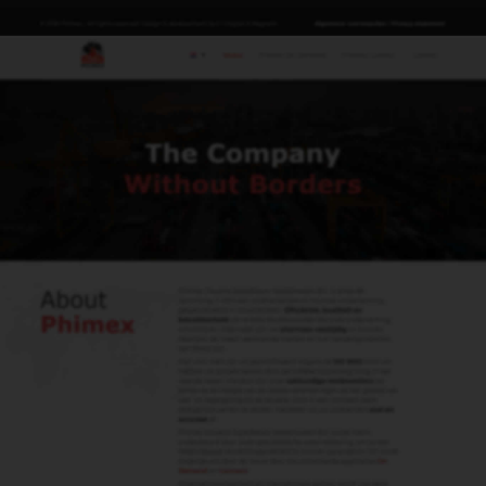
Import
Export
Transit
Keuringen NVWA