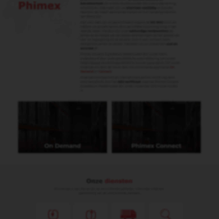
Phimex Douane Expediteurs
Waddinxveen B.V.
Distributieweg 11
2742 RB Waddinxveen
+31 (0) 180 633 111
phimex@phimex.nl
Contact
Us