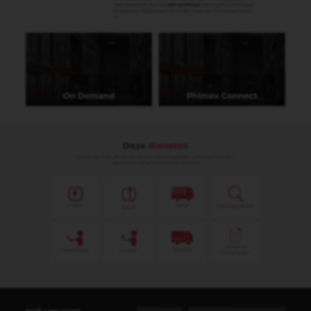
Client Import
e-CertNL
Oorsprong
Transport
Documenten