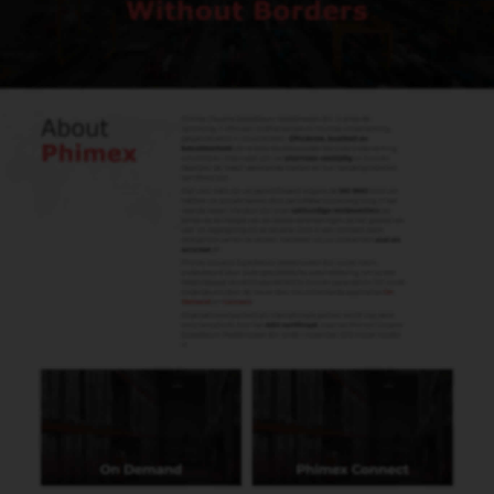
Een machtiging voor de Kamer van
Koophandel
Een leveranciersverklaring van
preferentiële dan wel niet-preferentiële
oorsprong, afhankelijk van wat voor
oorsprongsdocument u nodig heeft
Een handelsfactuur
Verzendt u regelmatig pakketten en heeft
u snel en voordelig douane papieren
nodig? Kijk dan ook eens naar onze
oplossingen
Phimex Demand
en
Phimex
Connect
.
Hulp nodig?