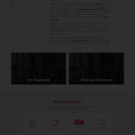
dan het MFN importtarief (Most Favoured
Nation tarief). Zonder CvO kan men tegen
moeilijkheden aanlopen wanneer men in een
bepaald land producten wilt invoeren. Binnen
de EU is er meestal geen CvO nodig.
Oorsprongsdocumenten
preferentiële oorsprong
(EUR.1)
Wist u dat de Europese Unie met een aantal
landen en groepen van landen
handelsakkoorden heeft afgesloten? Hierdoor
kan bij wederzijdse invoer van goederen
mogelijk korting of vrijstelling op invoerrechten
worden verleend. Voorwaarde is dat de
goederen van ‘preferentiële oorsprong’ zijn