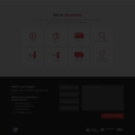
Kunnen wij u helpen of heeft u nog specifieke
vragen over oorsprongsdocumenten? Neem
dan contact met ons op!
Contact
Onze
diensten
Phimex kan u van dienst zijn op verschillende
gebieden. Hieronder volgt een
opsomming van de verschillende diensten: