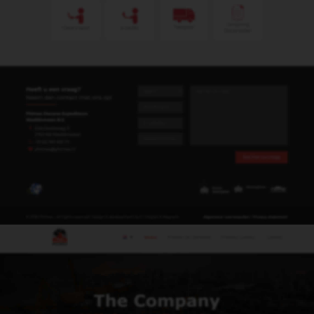
volgens de regels in het oorsprongsprotocol.
Wanneer gebruikt u een EUR.1
certificaat?
Een EUR1. certificaat wordt alleen gebruikt voor
goederen van preferentiële oorsprong. Om
korting of vrijstelling op invoerrechten bij invoer
te kunnen krijgen zal uw leverancier een EUR.1
certificaat bij de zending willen ontvangen.
Wat kunnen wij voor u betekenen?
Wij kunnen voor u digitaal het CvO of EUR.1
certificaat aanvragen bij de Kamer van
Koophandel (KvK). Hiervoor hebben wij wel wat
gegevens nodig, denk hierbij aan: